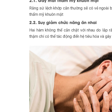
2.1. Gây mất thẩm mỹ khuôn mặt
Răng sứ lệch khớp cắn thường sẽ có vẻ ngoài b
thẩm mỹ khuôn mặt
2.2. Suy giảm chức năng ăn nhai
Hai hàm không thể cắn chặt với nhau do lắp ră
thậm chí có thể tác động đến hệ tiêu hóa và gây