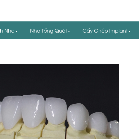
nh Nha
Nha Tổng Quát
Cấy Ghép Implant