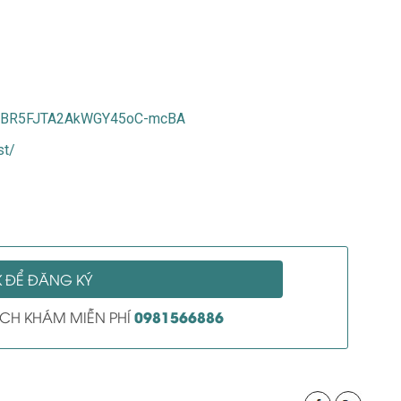
/UCBR5FJTA2AkWGY45oC-mcBA
st/
K ĐỂ ĐĂNG KÝ
0981566886
LỊCH KHÁM MIỄN PHÍ