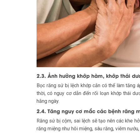
2.3. Ảnh hưởng khớp hàm, khớp thái d
Bọc răng sứ bị lệch khớp cắn có thể làm tăng á
thời, có nguy cơ dẫn đến rối loạn khớp thái 
hằng ngày.
2.4. Tăng nguy cơ mắc các bệnh răng 
Răng sứ bị cộm, sai lệch sẽ tạo nên các khe hở
răng miệng như hôi miệng, sâu răng, viêm nướu