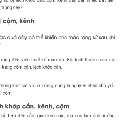
g sứ bị lệch khớp cắn, cộm, kênh dẫn đến nhiều bất tiện
h trạng này?
ị cộm, kênh
 quá dày có thể khiến cho mão răng sứ sau khi
.
ưởng đến việc thiết kế mão sứ. Khi kích thước mão sứ
h trạng cộm cấn, lệch khớp cắn.
không khít sát với cùi răng cũng là nguyên nhân chủ yếu
h, cộm.
ệch khớp cắn, kênh, cộm
chỉ đem đến cảm giác khó chịu, mà còn làm ảnh hưởng