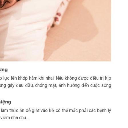
ương
p lực lên khớp hàm khi nhai. Nếu không được điều trị kịp
dương gây đau đầu, chóng mặt, ảnh hưởng đến cuộc sống
miệng
 làm thức ăn dễ giắt vào kẽ, có thể mắc phải các bệnh lý
, viêm nha chu…