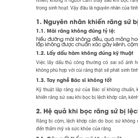
nhiên, không ít người cảm thấy sau khi bọc răn
trong sinh hoạt. Vậy đâu là nguyên nhân của tìn
1. Nguyên nhân khiến răng sứ b
1.1. Mài răng không đúng tỷ lệ:
Nếu đường mài không đều, quá mỏng hoặc
lắp không được chuẩn xác gây kênh, cộm
1.2. Lấy dấu hàm không đúng kỹ thuật
Việc lấy dấu thủ công thường có sai số ảnh h
không phù hợp với cùi răng thật sẽ phát sinh tìn
1.3. Tay nghề Bác sĩ không tốt
Kỹ thuật lắp răng sứ của Bác sĩ không chuẩn, 
khiến răng sứ sau khi bọc bị lệch khớp cắn, kên
2. Hệ quả khi bọc răng sứ bị l
Răng bị cộm, lệch khớp cắn do bọc sứ không 
đến thẩm mỹ và sức khỏe của răng.