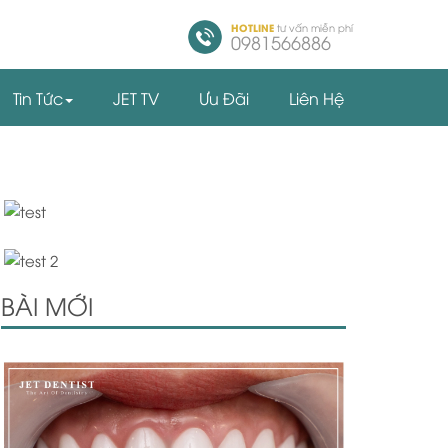
HOTLINE
tư vấn miễn phí
0981566886
Tin Tức
JET TV
Ưu Đãi
Liên Hệ
BÀI MỚI