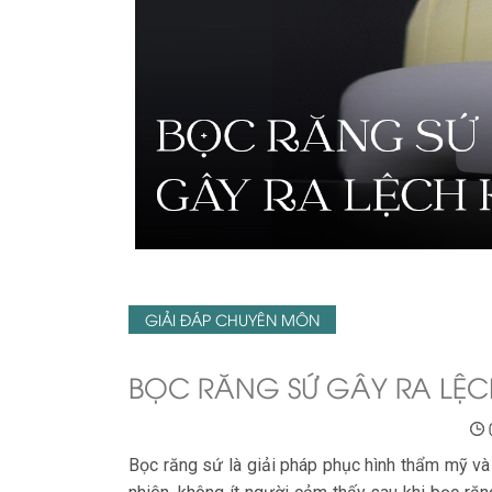
GIẢI ĐÁP CHUYÊN MÔN
BỌC RĂNG SỨ GÂY RA LỆ
Bọc răng sứ là giải pháp phục hình thẩm mỹ và