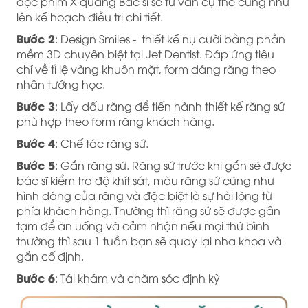
đọc phim X-quang Bác sĩ sẽ tư vấn cụ thể cũng như
lên kế hoạch điều trị chi tiết.
Bước 2
: Design Smiles - thiết kế nụ cười bằng phần
mềm 3D chuyên biệt tại Jet Dentist. Đáp ứng tiêu
chí về tỉ lệ vàng khuôn mặt, form dáng răng theo
nhân tướng học.
Bước 3
: Lấy dấu răng để tiến hành thiết kế răng sứ
phù hợp theo form răng khách hàng.
Bước 4
: Chế tác răng sứ.
Bước 5
: Gắn răng sứ. Răng sứ trước khi gắn sẽ được
bác sĩ kiểm tra độ khít sát, màu răng sứ cũng như
hình dáng của răng và đặc biệt là sự hài lòng từ
phía khách hàng. Thường thì răng sứ sẽ được gắn
tạm để ăn uống và cảm nhận nếu mọi thứ bình
thường thì sau 1 tuần bạn sẽ quay lại nha khoa và
gắn cố định.
Bước 6
: Tái khám và chăm sóc định kỳ