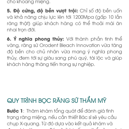
cho khoang miệng.
5. Độ cứng, độ bền vượt trội:
Chỉ số độ bền uốn
và khả năng chịu lực lên tới 1200Mpa (gấp 10 lần
răng thật) giúp khách hàng có thể thoải mái ăn
nhai trọn đời.
6. Ý nghĩa phong thủy:
Với thành phần tinh thể
vàng, răng sứ Orodent Bleach Innovation vừa tăng
độ bền cho chủ nhân vừa mang ý nghĩa phong
thủy, đem tới sự giàu sang phú quý, tài lộc và giúp
khách hàng thăng tiến trong sự nghiệp.
QUY TRÌNH BỌC RĂNG SỨ THẨM MỸ
Bước 1
: Thăm khám tổng quát để đánh giá tình
trạng răng miệng, nếu cần thiết Bác sĩ sẽ yêu cầu
chụp X-quang. Từ đó dựa vào kết quả khám và