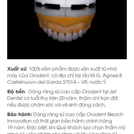
Xuất xứ
: 100% sảm phẩm được sản xuất từ nhà
máy của Orodent, có địa chỉ tại Via M.G. Agnesi 8
Castelnuovo del Garda 37014 – VR, nước Ý.
Độ bền
: Dòng răng sứ cao cấp Orodent tại Jet
Dentist có tuổi thọ trên 20 năm, thậm chí trọn đời
nếu được chăm sóc và vệ sinh đúng cách.
Bảo hành:
Dòng răng sứ cao cấp Orodent Bleach
Innovation có thời gian bảo hành chính hãng
19 năm. Đặc biệt, khi Quý khách lựa chọn thẩm mỹ
răng sứ, việc chăm sóc răng và lợi vùng răng sứ