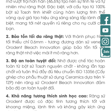
mờ vượt trội hơn hẳn (46,6%) tạo nên sự tinh tế và tự
nhiên như răng thật. Đặc biệt, với cấu tạo từ 100%
bột sứ Tosoh tinh khiết cùng hàm lượng tinh thể
vàng quý giá tạo hiệu ứng sáng sáng lấp lánh đặc
biệt, mang tới nét quyến rũ riêng cho nụ cười của
bạn.
2. Bảo tồn tối đa răng thật:
Với thành phục hình
tối thiểu chỉ 0.6mm - tương đương dán sứ veneer,
Orodent Bleach Innovation giúp bảo tồn tối đa
răng thật nhờ việc mài ít mô răng hơn.
3. Độ an toàn tuyệt đối:
Nhờ được chế tác hoàn
toàn từ bột sứ Tosoh nguyên chất - không lẫn tạp
chất và tuân thủ đầy đủ tiêu chuẩn ISO 13356 (Cấy
ghép cho phẫu thuật sử dụng Ceramics dựa trên Y-
TZP) nên răng sứ Orodent Bleach Innovation đảm
bảo độ an toàn tuyệt đối.
4. Khả năng tương thích sinh học cao:
Răng sứ
Orodent được có đặc tính tương thích tốt với
khoang miệng, lành tính và không gây kích ứng