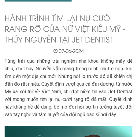
HÀNH TRÌNH TÌM LẠI NỤ CƯỜI
RẠNG RỠ CỦA NỮ VIỆT KIỀU MỸ -
THÚY NGUYỄN TẠI JET DENTIST
07-06-2024
Từng trải qua những trải nghiệm nha khoa không mấy dễ
chịu, chị Thúy Nguyễn vẫn mang trong mình chút e ngại khi
tìm đến một địa chỉ mới. Những nỗi lo trước đó đã khiến chị
đắn đo rất nhiều. Quyết định vượt qua cả đại dương, từ nước
Mỹ xa xôi trở về Việt Nam, chị đặt niềm tin vào Jet Dentist
với mong muốn tìm lại nụ cười rạng rỡ đã mất. Quyết định
này không hề dễ dàng, bởi nó đòi hỏi sự tin tưởng tuyệt đối
vào tay nghề và tâm huyết của đội ngũ bác sĩ nơi đây.