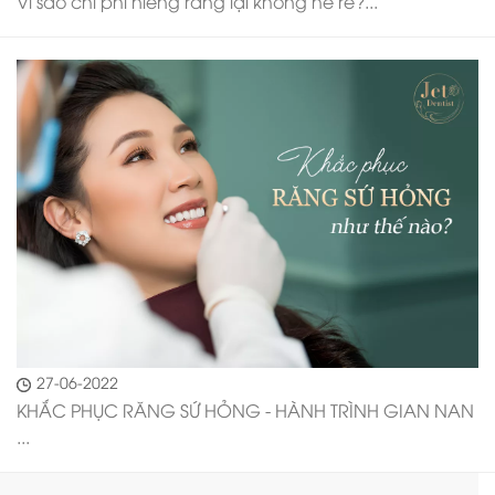
Vì sao chi phí niềng răng lại không hề rẻ?...
27-06-2022
KHẮC PHỤC RĂNG SỨ HỎNG - HÀNH TRÌNH GIAN NAN
...