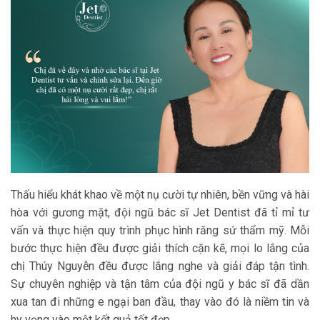
Thấu hiểu khát khao về một nụ cười tự nhiên, bền vững và hài
hòa với gương mặt, đội ngũ bác sĩ Jet Dentist đã tỉ mỉ tư
vấn và thực hiện quy trình phục hình răng sứ thẩm mỹ. Mỗi
bước thực hiện đều được giải thích cặn kẽ, mọi lo lắng của
chị Thúy Nguyễn đều được lắng nghe và giải đáp tận tình.
Sự chuyên nghiệp và tận tâm của đội ngũ y bác sĩ đã dần
xua tan đi những e ngại ban đầu, thay vào đó là niềm tin và
hy vọng vào một kết quả tốt đẹp.