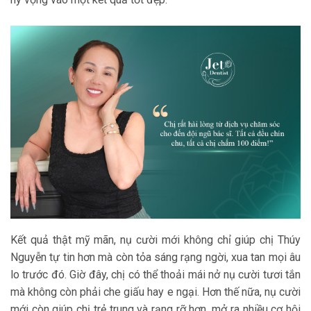
Kết quả thật mỹ mãn, nụ cười mới không chỉ giúp chị Thúy
Nguyễn tự tin hơn mà còn tỏa sáng rạng ngời, xua tan mọi âu
lo trước đó. Giờ đây, chị có thể thoải mái nở nụ cười tươi tắn
mà không còn phải che giấu hay e ngại. Hơn thế nữa, nụ cười
mới còn giúp chị trẻ trung và rạng rỡ hơn, mở ra nhiều cơ hội