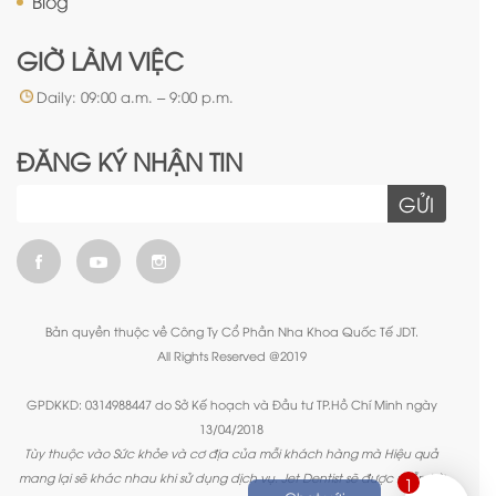
Blog
GIỜ LÀM VIỆC
Daily: 09:00 a.m. – 9:00 p.m.
ĐĂNG KÝ NHẬN TIN
GỬI
Bản quyền thuộc về Công Ty Cổ Phần Nha Khoa Quốc Tế JDT.
All Rights Reserved @2019
GPDKKD: 0314988447 do Sở Kế hoạch và Đầu tư TP.Hồ Chí Minh ngày
13/04/2018
Tùy thuộc vào Sức khỏe và cơ địa của mỗi khách hàng mà Hiệu quả
mang lại sẽ khác nhau khi sử dụng dịch vụ. Jet Dentist sẽ được miễn trừ
1