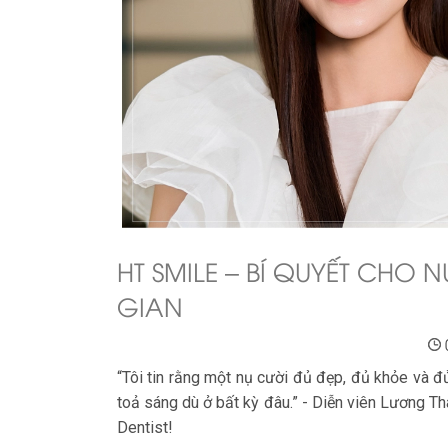
HT SMILE – BÍ QUYẾT CHO 
GIAN
“Tôi tin rằng một nụ cười đủ đẹp, đủ khỏe và đ
toả sáng dù ở bất kỳ đâu.” - Diễn viên Lương Th
Dentist!