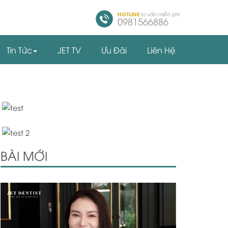
HOTLINE
tư vấn miễn phí
0981566886
Tin Tức
JET TV
Ưu Đãi
Liên Hệ
BÀI MỚI