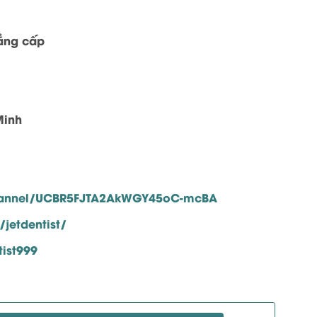
đẳng cấp
Minh
hannel/UCBR5FJTA2AkWGY45oC-mcBA
jetdentist/
tist999