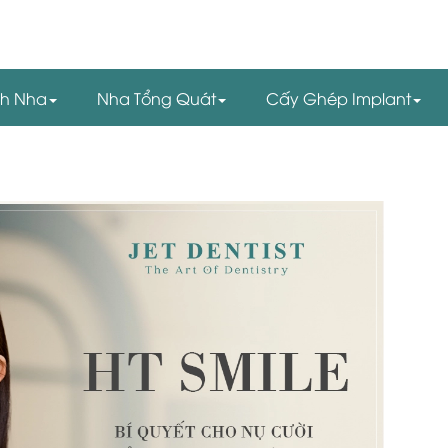
nh Nha
Nha Tổng Quát
Cấy Ghép Implant