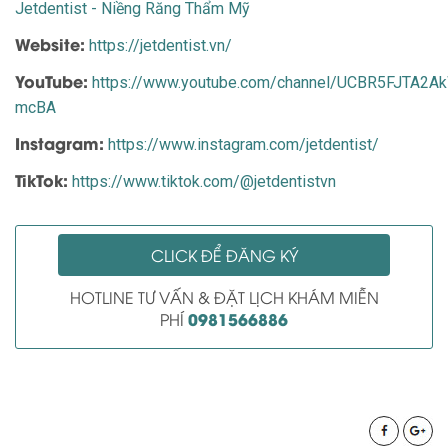
Jetdentist - Niềng Răng Thẩm Mỹ
Website:
https://jetdentist.vn/
YouTube:
https://www.youtube.com/channel/UCBR5FJTA2
mcBA
Instagram:
https://www.instagram.com/jetdentist/
TikTok:
https://www.tiktok.com/@jetdentistvn
CLICK ĐỂ ĐĂNG KÝ
HOTLINE TƯ VẤN & ĐẶT LỊCH KHÁM MIỄN
0981566886
PHÍ