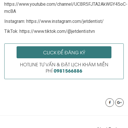
https://www.youtube.com/channel/UCBR5FJTA2AkWGY45oC-
mcBA
Instagram: https://www.instagram.com/jetdentist/
TikTok: https://www.tiktok.com/@jetdentistvn
CLICK ĐỂ ĐĂNG KÝ
HOTLINE TƯ VẤN & ĐẶT LỊCH KHÁM MIỄN
0981566886
PHÍ