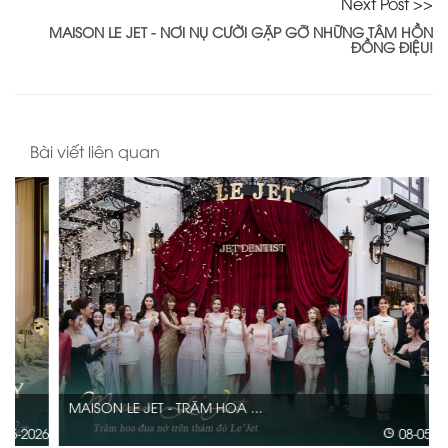
Next Post >>
MAISON LE JET - NƠI NỤ CƯỜI GẶP GỠ NHỮNG TÂM HỒN
ĐỒNG ĐIỆU!
Bài viết liên quan
MAISON LE JET - TRĂM HOA ...
26
08-05-2026