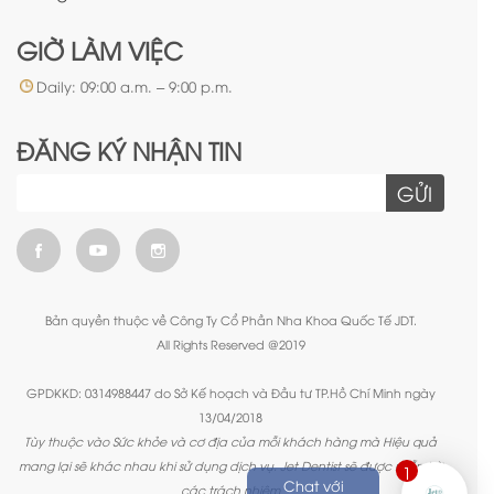
GIỜ LÀM VIỆC
Daily: 09:00 a.m. – 9:00 p.m.
ĐĂNG KÝ NHẬN TIN
GỬI
Bản quyền thuộc về Công Ty Cổ Phần Nha Khoa Quốc Tế JDT.
All Rights Reserved @2019
GPDKKD: 0314988447 do Sở Kế hoạch và Đầu tư TP.Hồ Chí Minh ngày
13/04/2018
Tùy thuộc vào Sức khỏe và cơ địa của mỗi khách hàng mà Hiệu quả
mang lại sẽ khác nhau khi sử dụng dịch vụ. Jet Dentist sẽ được miễn trừ
1
Chat với
các trách nhiệm