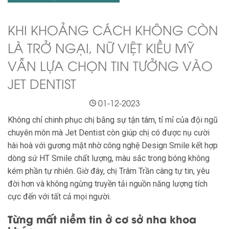
KHI KHOẢNG CÁCH KHÔNG CÒN
LÀ TRỞ NGẠI, NỮ VIỆT KIỀU MỸ
VẪN LỰA CHỌN TIN TƯỞNG VÀO
JET DENTIST
01-12-2023
Không chỉ chinh phục chị bằng sự tận tâm, tỉ mỉ của đội ngũ
chuyên môn mà Jet Dentist còn giúp chị có được nụ cười
hài hoà với gương mặt nhờ công nghệ Design Smile kết hợp
dòng sứ HT Smile chất lượng, màu sắc trong bóng không
kém phần tự nhiên. Giờ đây, chị Trâm Trần càng tự tin, yêu
đời hơn và không ngừng truyền tải nguồn năng lượng tích
cực đến với tất cả mọi người.
Từng mất niềm tin ở cơ sở nha khoa