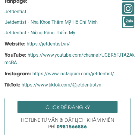
Fanpage:
Jetdentist
Jetdentist - Nha Khoa Thẩm Mỹ Hồ Chí Minh
Jetdentist - Niềng Răng Thẩm Mỹ
Website:
https://jetdentist.vn/
YouTube:
https://www.youtube.com/channel/UCBR5FJTA2
mcBA
Instagram:
https://www.instagram.com/jetdentist/
TikTok:
https://www.tiktok.com/@jetdentistvn
CLICK ĐỂ ĐĂNG KÝ
HOTLINE TƯ VẤN & ĐẶT LỊCH KHÁM MIỄN
0981566886
PHÍ