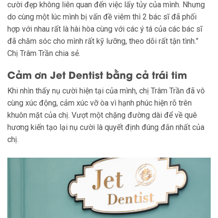
cười đẹp không liên quan đến việc lấy tủy của mình. Nhưng
do cùng một lúc mình bị vấn đề viêm thì 2 bác sĩ đã phối
hợp với nhau rất là hài hòa cùng với các ý tá của các bác sĩ
đã chăm sóc cho mình rất kỹ lưỡng, theo dõi rất tận tình.”
Chị Trâm Trần chia sẻ.
Cảm ơn Jet Dentist bằng cả trái tim
Khi nhìn thấy nụ cười hiện tại của mình, chị Trâm Trần đã vô
cùng xúc động, cảm xúc vỡ òa vì hạnh phúc hiện rõ trên
khuôn mặt của chị. Vượt một chặng đường dài để về quê
hương kiến tạo lại nụ cười là quyết định đúng đắn nhất của
chị.