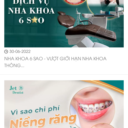
30-06-2022
NHA KHOA 6 SAO - VƯỢT GIỚI HẠN NHA KHOA
THÔNG...