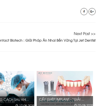
Next Post >>
ntact Biotech : Giải Pháp Ăn Nhai Bền Vững Tại Jet Dentist
LANT - “GIẢI ...
VENEER EMAX PRESS – SỰ LỰ...
4 NG
02-08-2025
10-07-2025