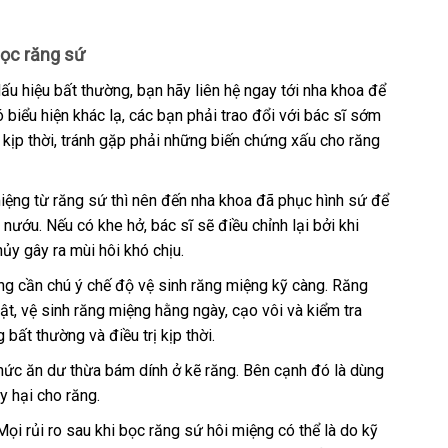
bọc răng sứ
ấu hiệu bất thường, bạn hãy liên hệ ngay tới nha khoa để
 biểu hiện khác lạ, các bạn phải trao đổi với bác sĩ sớm
kịp thời, tránh gặp phải những biến chứng xấu cho răng
ệng từ răng sứ thì nên đến nha khoa đã phục hình sứ để
 nướu. Nếu có khe hở, bác sĩ sẽ điều chỉnh lại bởi khi
ủy gây ra mùi hôi khó chịu.
ng cần chú ý chế độ vệ sinh răng miệng kỹ càng. Răng
t, vệ sinh răng miệng hằng ngày, cạo vôi và kiểm tra
bất thường và điều trị kịp thời.
thức ăn dư thừa bám dính ở kẽ răng. Bên cạnh đó là dùng
y hại cho răng.
ọi rủi ro sau khi bọc răng sứ hôi miệng có thể là do kỹ