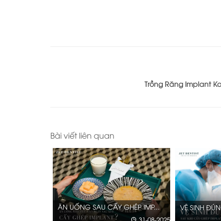
Trồng Răng Implant Ko
Bài viết liên quan
CẤY GHÉP IMP
HÉP IMP...
VỆ SINH ĐÚNG CÁCH SAU KHI...
31-08-2025
17-08-2025