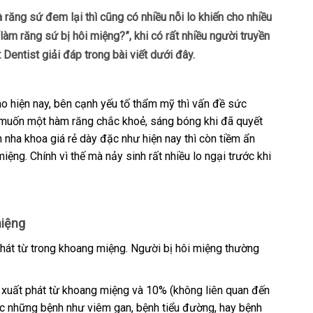
răng sứ đem lại thì cũng có nhiều nỗi lo khiến cho nhiều
“làm răng sứ bị hôi miệng?”, khi có rất nhiều người truyền
 Dentist giải đáp trong bài viết dưới đây.
o hiện nay, bên cạnh yếu tố thẩm mỹ thì vấn đề sức
 muốn một hàm răng chắc khoẻ, sáng bóng khi đã quyết
 nha khoa giá rẻ dày đặc như hiện nay thì còn tiềm ẩn
iệng. Chính vì thế mà nảy sinh rất nhiều lo ngại trước khi
miệng
 phát từ trong khoang miệng. Người bị hôi miệng thường
 xuất phát từ khoang miệng và 10% (không liên quan đến
ặc những bệnh như viêm gan, bệnh tiểu đường, hay bệnh