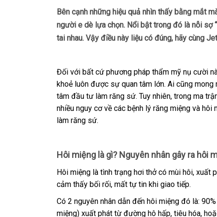
Bên cạnh những hiệu quả nhìn thấy bằng mắt mà 
người e dè lựa chọn. Nổi bật trong đó là nỗi sợ 
tai nhau. Vậy điều này liệu có đúng, hãy cùng Jet
Đối với bất cứ phương pháp thẩm mỹ nụ cười nà
khoẻ luôn được sự quan tâm lớn. Ai cũng mong
tâm đầu tư làm răng sứ. Tuy nhiên, trong ma trận
nhiều nguy cơ về các bệnh lý răng miệng và hôi m
làm răng sứ.
Hôi miệng là gì? Nguyên nhân gây ra hôi 
Hôi miệng là tình trạng hơi thở có mùi hôi, xuất
cảm thấy bối rối, mất tự tin khi giao tiếp.
Có 2 nguyên nhân dẫn đến hôi miệng đó là: 90%
miệng) xuất phát từ đường hô hấp, tiêu hóa, ho