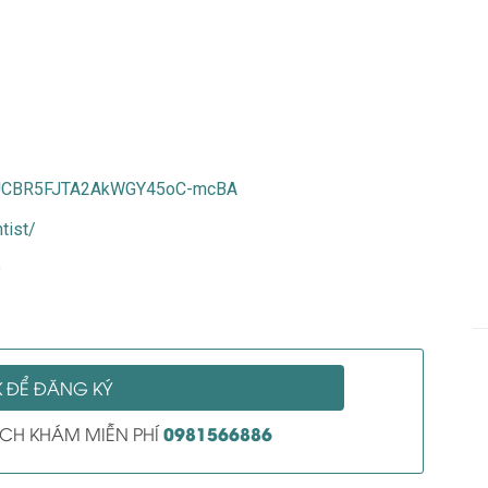
l/UCBR5FJTA2AkWGY45oC-mcBA
tist/
9
K ĐỂ ĐĂNG KÝ
0981566886
LỊCH KHÁM MIỄN PHÍ