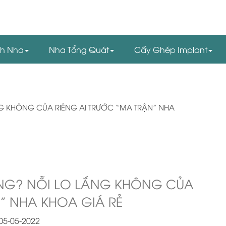
nh Nha
Nha Tổng Quát
Cấy Ghép Implant
ỆNG? NỖI LO LẮNG KHÔNG CỦA
” NHA KHOA GIÁ RẺ
05-05-2022