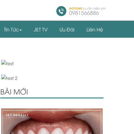
HOTLINE
tư vấn miễn phí
0981566886
Tin Tức
JET TV
Ưu Đãi
Liên Hệ
BÀI MỚI