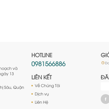
HOTLINE
GI
0981566886
Da
 hoạch và
ngày 13
LIÊN KẾT
ĐĂ
Về Chúng Tôi
Thị Sáu, Quận
Dịch vụ
Liên Hệ