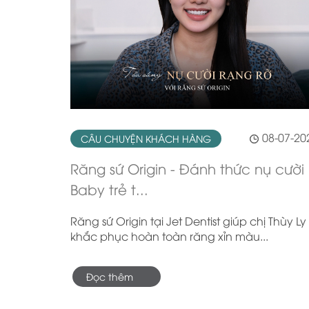
08-07-20
CÂU CHUYỆN KHÁCH HÀNG
Răng sứ Origin - Đánh thức nụ cười
Baby trẻ t...
Răng sứ Origin tại Jet Dentist giúp chị Thùy Ly
khắc phục hoàn toàn răng xỉn màu...
Đọc thêm