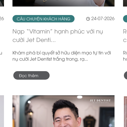
26
24-07-2026
CÂU CHUYỆN KHÁCH HÀNG
Nạp “Vitamin” hạnh phúc với nụ
R
cười Jet Denti...
c
au
Khám phá bí quyết sở hữu diện mạo tự tin với
R
nụ cười Jet Dentist trắng trong, rạ...
h
Đọc thêm