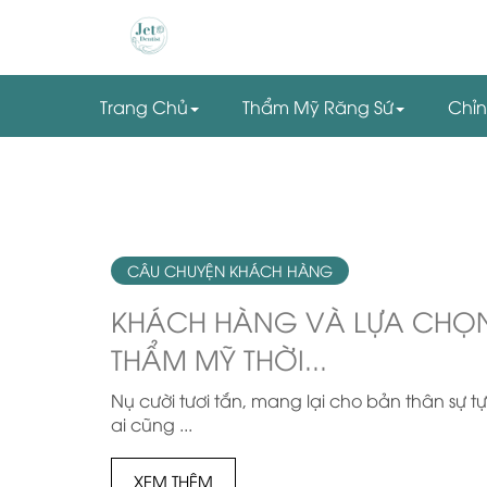
Trang Chủ
Thẩm Mỹ Răng Sứ
Chỉ
CÂU CHUYỆN KHÁCH HÀNG
KHÁCH HÀNG VÀ LỰA CHỌ
THẨM MỸ THỜI...
Nụ cười tươi tắn, mang lại cho bản thân sự tự
ai cũng ...
XEM THÊM