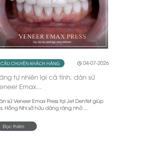
04-07-2026
CÂU CHUYỆN KHÁCH HÀNG
ăng tự nhiên lại cá tính, dán sứ
eneer Emax...
án sứ Veneer Emax Press tại Jet Dentist giúp
s. Hồng Nhi sở hữu dáng răng nhỏ ...
Đọc thêm