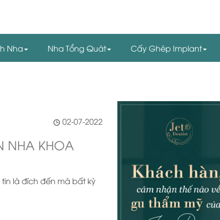
nh Nha
Nha Tổng Quát
Cấy Ghép Implant
02-07-2022
N NHA KHOA
 tin là đích đến mà bất kỳ