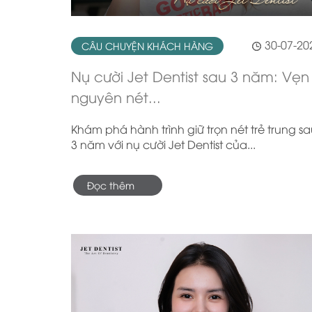
30-07-20
CÂU CHUYỆN KHÁCH HÀNG
Nụ cười Jet Dentist sau 3 năm: Vẹn
nguyên nét...
Khám phá hành trình giữ trọn nét trẻ trung s
3 năm với nụ cười Jet Dentist của...
Đọc thêm