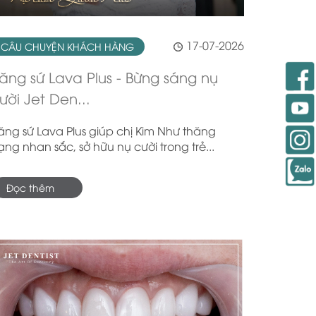
17-07-2026
CÂU CHUYỆN KHÁCH HÀNG
ăng sứ Lava Plus - Bừng sáng nụ
ười Jet Den...
ăng sứ Lava Plus giúp chị Kim Như thăng
ạng nhan sắc, sở hữu nụ cười trong trẻ...
Đọc thêm