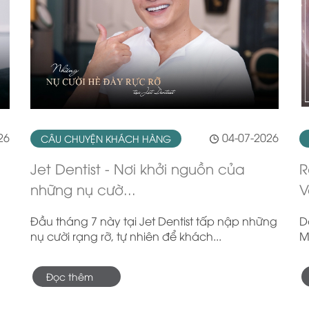
26
04-07-2026
CÂU CHUYỆN KHÁCH HÀNG
Jet Dentist - Nơi khởi nguồn của
R
những nụ cườ...
V
Đầu tháng 7 này tại Jet Dentist tấp nập những
D
nụ cười rạng rỡ, tự nhiên để khách...
M
Đọc thêm