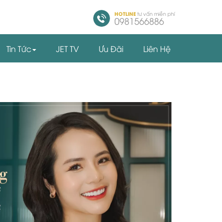
HOTLINE
tư vấn miễn phí
0981566886
Tin Tức
JET TV
Ưu Đãi
Liên Hệ