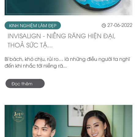
27-06-2022
KINH NGHIỆM LÀM ĐẸP
INVISALIGN - NIỀNG RĂNG HIỆN ĐẠI,
THOẢ SỨC TẬ...
Bí bách, khó chịu, rủi ro… là những điều người ta nghĩ
đến khi nhắc tới niềng ră...
Đọc thêm