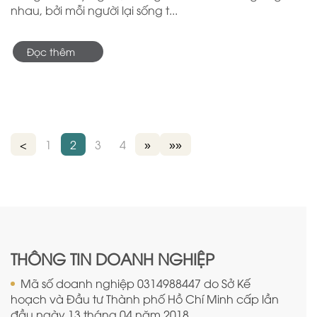
nhau, bởi mỗi người lại sống t...
Đọc thêm
<
1
2
3
4
»
»»
THÔNG TIN DOANH NGHIỆP
Mã số doanh nghiệp 0314988447 do Sở Kế
hoạch và Đầu tư Thành phố Hồ Chí Minh cấp lần
đầu ngày 13 tháng 04 năm 2018.