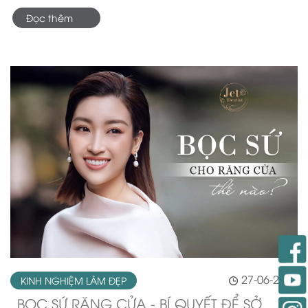
Đọc thêm
27-06-2022
KINH NGHIỆM LÀM ĐẸP
BỌC SỨ RĂNG CỬA - BÍ QUYẾT ĐỂ SỞ