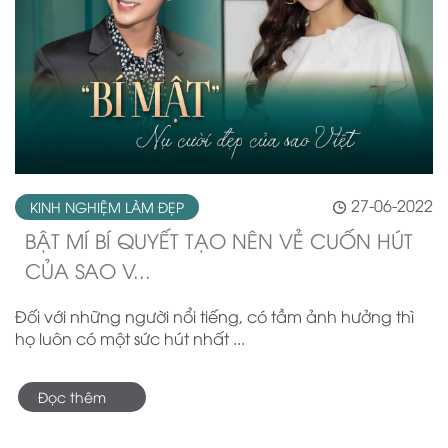
27-06-2022
KINH NGHIỆM LÀM ĐẸP
BẬT MÍ BÍ QUYẾT TẠO NÊN VẺ CUỐN HÚT
CỦA SAO V...
Đối với những người nổi tiếng, có tầm ảnh hưởng thì
họ luôn có một sức hút nhất ...
Đọc thêm