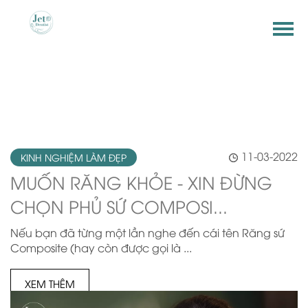
11-03-2022
KINH NGHIỆM LÀM ĐẸP
MUỐN RĂNG KHỎE - XIN ĐỪNG
CHỌN PHỦ SỨ COMPOSI...
Nếu bạn đã từng một lần nghe đến cái tên Răng sứ
Composite (hay còn được gọi là ...
XEM THÊM