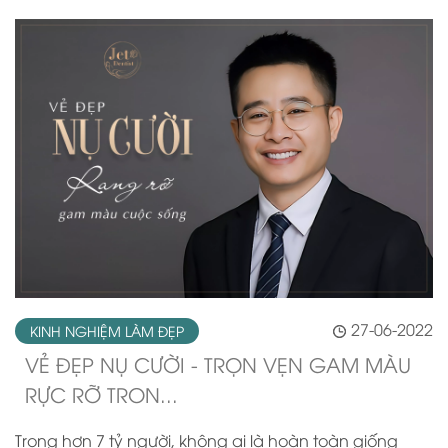
27-06-2022
KINH NGHIỆM LÀM ĐẸP
VẺ ĐẸP NỤ CƯỜI - TRỌN VẸN GAM MÀU
RỰC RỠ TRON...
Trong hơn 7 tỷ người, không ai là hoàn toàn giống