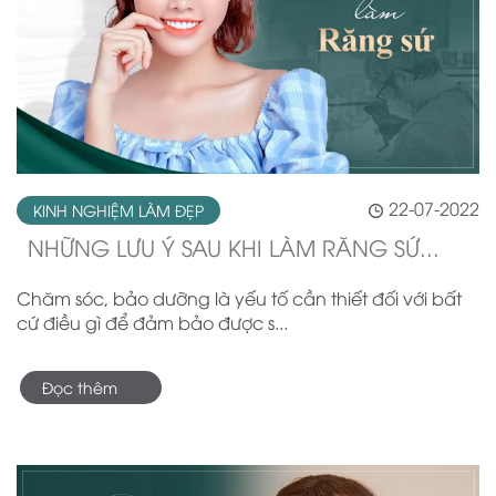
22-07-2022
KINH NGHIỆM LÀM ĐẸP
NHỮNG LƯU Ý SAU KHI LÀM RĂNG SỨ...
Chăm sóc, bảo dưỡng là yếu tố cần thiết đối với bất
cứ điều gì để đảm bảo được s...
Đọc thêm