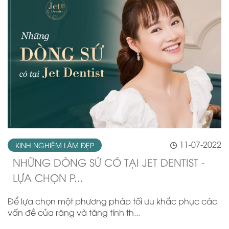
11-07-2022
KINH NGHIỆM LÀM ĐẸP
NHỮNG DÒNG SỨ CÓ TẠI JET DENTIST -
LỰA CHỌN P...
Để lựa chọn một phương pháp tối ưu khắc phục các
vấn đề của răng và tăng tính th...