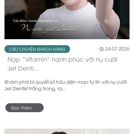
24-07-2026
CÂU CHUYỆN KHÁCH HÀNG
Nạp “Vitamin” hạnh phúc với nụ cười
Jet Denti...
Khám phá bí quyết sở hữu diện mạo tự tin với nụ cười
Jet Dentist trắng trong, rạ...
Đọc thêm