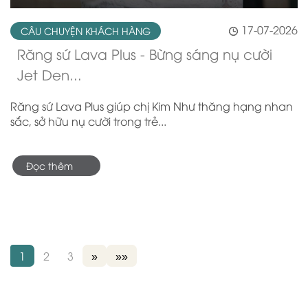
17-07-2026
CÂU CHUYỆN KHÁCH HÀNG
Răng sứ Lava Plus - Bừng sáng nụ cười
Jet Den...
Răng sứ Lava Plus giúp chị Kim Như thăng hạng nhan
sắc, sở hữu nụ cười trong trẻ...
Đọc thêm
1
2
3
»
»»