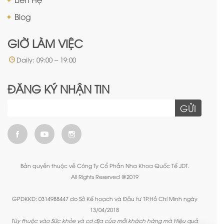
Blog
GIỜ LÀM VIỆC
Daily: 09:00 – 19:00
ĐĂNG KÝ NHẬN TIN
GỬI
Bản quyền thuộc về Công Ty Cổ Phần Nha Khoa Quốc Tế JDT.
All Rights Reserved @2019
GPDKKD: 0314988447 do Sở Kế hoạch và Đầu tư TP.Hồ Chí Minh ngày
13/04/2018
Tùy thuộc vào Sức khỏe và cơ địa của mỗi khách hàng mà Hiệu quả