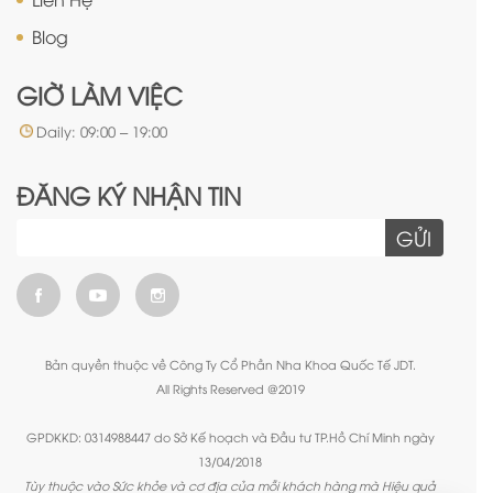
Blog
GIỜ LÀM VIỆC
Daily: 09:00 – 19:00
ĐĂNG KÝ NHẬN TIN
GỬI
Bản quyền thuộc về Công Ty Cổ Phần Nha Khoa Quốc Tế JDT.
All Rights Reserved @2019
GPDKKD: 0314988447 do Sở Kế hoạch và Đầu tư TP.Hồ Chí Minh ngày
13/04/2018
Tùy thuộc vào Sức khỏe và cơ địa của mỗi khách hàng mà Hiệu quả