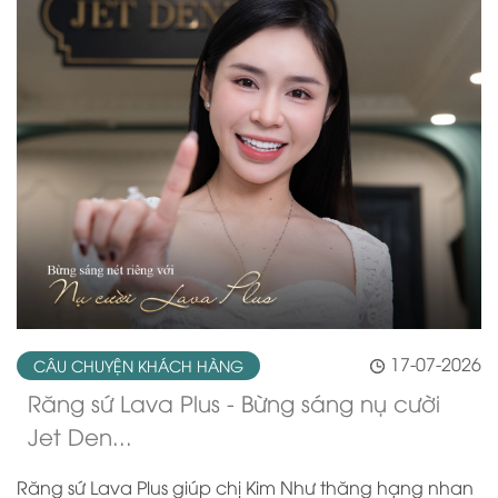
17-07-2026
CÂU CHUYỆN KHÁCH HÀNG
Răng sứ Lava Plus - Bừng sáng nụ cười
Jet Den...
Răng sứ Lava Plus giúp chị Kim Như thăng hạng nhan