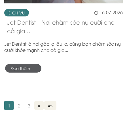
16-07-2026
DỊCH VỤ
Jet Dentist - Nơi chăm sóc nụ cười cho
cả gia...
Jet Dentist là nơi gác lại âu lo, cùng bạn chăm sóc nụ
cười khỏe mạnh cho cả gia...
Đọc thêm
1
2
3
»
»»