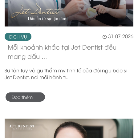
31-07-2026
DỊCH VỤ
Mỗi khoảnh khắc tại Jet Dentist đều
mang dấu ...
Sự tận tụy và gu thẩm mỹ tinh tế của đội ngũ bác sĩ
Jet Dentist, nơi mỗi hành tr...
Đọc thêm