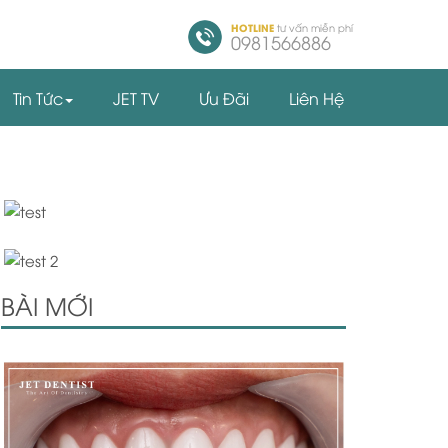
HOTLINE
tư vấn miễn phí
0981566886
Tin Tức
JET TV
Ưu Đãi
Liên Hệ
BÀI MỚI