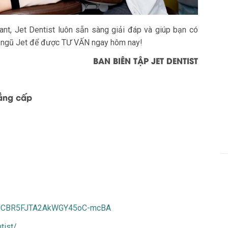
nt, Jet Dentist luôn sẵn sàng giải đáp và giúp bạn có
đội ngũ Jet để được TƯ VẤN ngay hôm nay!
BAN BIÊN TẬP JET DENTIST
đẳng cấp
l/UCBR5FJTA2AkWGY45oC-mcBA
tist/