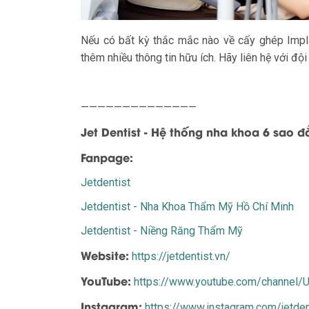
Nếu có bất kỳ thắc mắc nào về cấy ghép Impla
thêm nhiều thông tin hữu ích. Hãy liên hệ với 
——————————————
Jet Dentist - Hệ thống nha khoa 6 sao 
Fanpage:
Jetdentist
Jetdentist - Nha Khoa Thẩm Mỹ Hồ Chí Minh
Jetdentist - Niềng Răng Thẩm Mỹ
Website:
https://jetdentist.vn/
YouTube:
https://www.youtube.com/channe
Instagram:
https://www.instagram.com/jetden