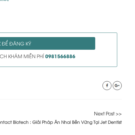
K ĐỂ ĐĂNG KÝ
0981566886
LỊCH KHÁM MIỄN PHÍ
Next Post >>
ntact Biotech : Giải Pháp Ăn Nhai Bền Vững Tại Jet Dentist