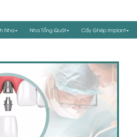
nh Nha
Nha Tổng Quát
Cấy Ghép Implant