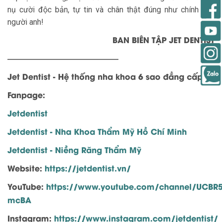
nụ cười độc bản, tự tin và chân thật đúng như chính con
người anh!
BAN BIÊN TẬP JET DENTIST
——————————————
Jet Dentist - Hệ thống nha khoa 6 sao đẳng cấp
Fanpage:
Jetdentist
Jetdentist - Nha Khoa Thẩm Mỹ Hồ Chí Minh
Jetdentist - Niềng Răng Thẩm Mỹ
Website:
https://jetdentist.vn/
YouTube:
https://www.youtube.com/channel/UCBR
mcBA
Instagram:
https://www.instagram.com/jetdentist/