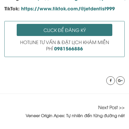
TikTok:
https://www.tiktok.com/@jetdentist999
CLICK ĐỂ ĐĂNG KÝ
HOTLINE TƯ VẤN & ĐẶT LỊCH KHÁM MIỄN
0981566886
PHÍ
Next Post >>
Veneer Origin Apex: Tự nhiên đến từng đường nét