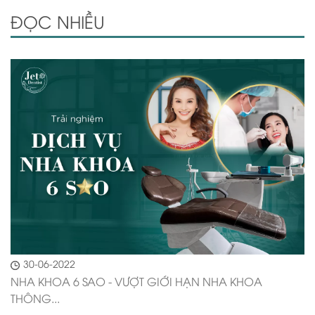
ĐỌC NHIỀU
30-06-2022
NHA KHOA 6 SAO - VƯỢT GIỚI HẠN NHA KHOA
THÔNG...