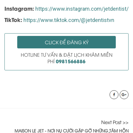
Instagram:
https://www.instagram.com/jetdentist/
TikTok:
https://www.tiktok.com/@jetdentistvn
CLICK ĐỂ ĐĂNG KÝ
HOTLINE TƯ VẤN & ĐẶT LỊCH KHÁM MIỄN
0981566886
PHÍ
Next Post >>
MAISON LE JET - NƠI NỤ CƯỜI GẶP GỠ NHỮNG TÂM HỒN