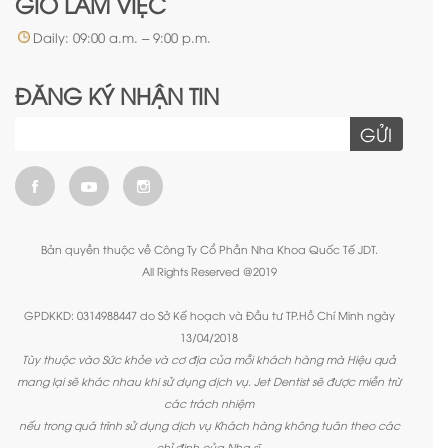
GIỜ LÀM VIỆC
Daily: 09:00 a.m. – 9:00 p.m.
ĐĂNG KÝ NHẬN TIN
GỬI
Bản quyền thuộc về Công Ty Cổ Phần Nha Khoa Quốc Tế JDT.
All Rights Reserved @2019
GPDKKD: 0314988447 do Sở Kế hoạch và Đầu tư TP.Hồ Chí Minh ngày
13/04/2018
Tùy thuộc vào Sức khỏe và cơ địa của mỗi khách hàng mà Hiệu quả
mang lại sẽ khác nhau khi sử dụng dịch vụ. Jet Dentist sẽ được miễn trừ
các trách nhiệm
nếu trong quá trình sử dụng dịch vụ Khách hàng không tuân theo các
chỉ định của Nha sĩ.