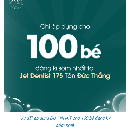
Ưu đãi áp dụng DUY NHẤT cho 100 bé đăng ký
sớm nhất