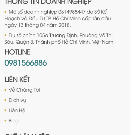
THÔNG TIN DOANH NGHIỆP
Mã số doanh nghiệp 0314988447 do Sở Kế
Hoạch và Đầu Tư TP. Hồ Chí Minh cấp lần đầu
ngày 13 tháng 04 năm 2018.
Trụ sở chính 105a Trương Định, Phường Võ Thị
Sáu, Quận 3, Thành phố Hồ Chí Minh, Việt Nam.
HOTLINE
0981566886
LIÊN KẾT
Về Chúng Tôi
Dịch vụ
Liên Hệ
Blog