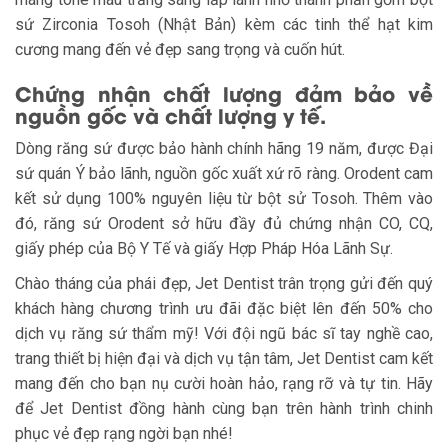
sứ Zirconia Tosoh (Nhật Bản) kèm các tinh thể hạt kim
cương mang đến vẻ đẹp sang trọng và cuốn hút.
Chứng nhận chất lượng đảm bảo về
nguồn gốc và chất lượng y tế.
Dòng răng sứ được bảo hành chính hãng 19 năm, được Đại
sứ quán Ý bảo lãnh, nguồn gốc xuất xứ rõ ràng. Orodent cam
kết sử dụng 100% nguyên liệu từ bột sử Tosoh. Thêm vào
đó, răng sứ Orodent sở hữu đầy đủ chứng nhận CO, CQ,
giấy phép của Bộ Y Tế và giấy Hợp Pháp Hóa Lãnh Sự.
Chào tháng của phái đẹp, Jet Dentist trân trọng gửi đến quý
khách hàng chương trình ưu đãi đặc biệt lên đến 50% cho
dịch vụ răng sứ thẩm mỹ! Với đội ngũ bác sĩ tay nghề cao,
trang thiết bị hiện đại và dịch vụ tận tâm, Jet Dentist cam kết
mang đến cho bạn nụ cười hoàn hảo, rạng rỡ và tự tin. Hãy
để Jet Dentist đồng hành cùng bạn trên hành trình chinh
phục vẻ đẹp rạng ngời bạn nhé!