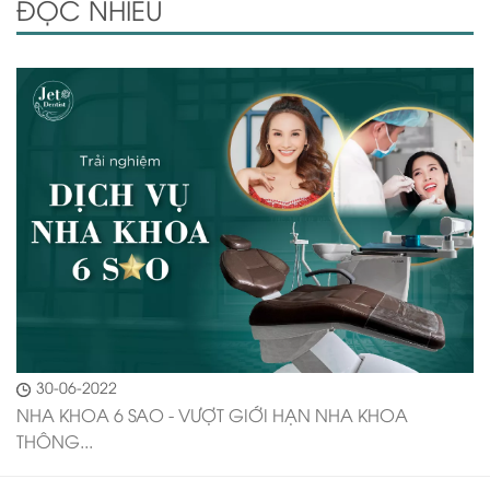
ĐỌC NHIỀU
30-06-2022
NHA KHOA 6 SAO - VƯỢT GIỚI HẠN NHA KHOA
THÔNG...