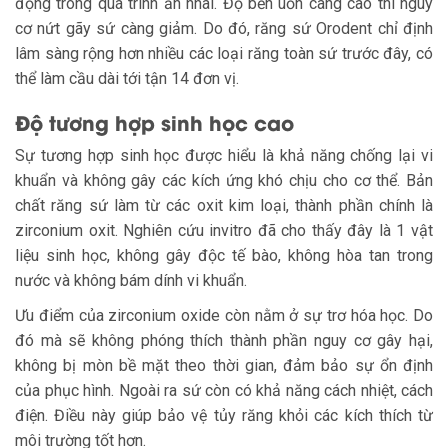
động trong quá trình ăn nhai. Độ bền uốn càng cao thì nguy
cơ nứt gãy sứ càng giảm. Do đó, răng sứ Orodent chỉ định
lâm sàng rộng hơn nhiều các loại răng toàn sứ trước đây, có
thể làm cầu dài tới tận 14 đơn vị.
Độ tương hợp sinh học cao
Sự tương hợp sinh học được hiểu là khả năng chống lại vi
khuẩn và không gây các kích ứng khó chịu cho cơ thể. Bản
chất răng sứ làm từ các oxit kim loại, thành phần chính là
zirconium oxit. Nghiên cứu invitro đã cho thấy đây là 1 vật
liệu sinh học, không gây độc tế bào, không hòa tan trong
nước và không bám dính vi khuẩn.
Ưu điểm của zirconium oxide còn nằm ở sự trơ hóa học. Do
đó mà sẽ không phóng thích thành phần nguy cơ gây hại,
không bị mòn bề mặt theo thời gian, đảm bảo sự ổn định
của phục hình. Ngoài ra sứ còn có khả năng cách nhiệt, cách
điện. Điều này giúp bảo vệ tủy răng khỏi các kích thích từ
môi trường tốt hơn.