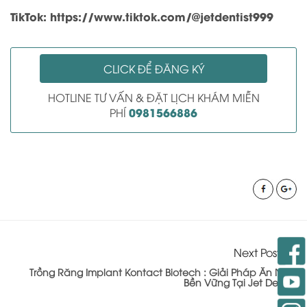
TikTok: https://www.tiktok.com/@jetdentist999
CLICK ĐỂ ĐĂNG KÝ
HOTLINE TƯ VẤN & ĐẶT LỊCH KHÁM MIỄN
0981566886
PHÍ
Next Post >>
Trồng Răng Implant Kontact Biotech : Giải Pháp Ăn Nhai
Bền Vững Tại Jet Dentist