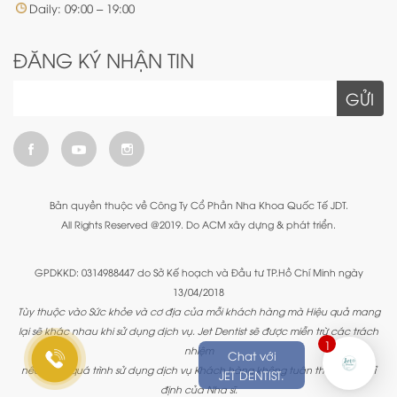
Daily: 09:00 – 19:00
ĐĂNG KÝ NHẬN TIN
GỬI
Bản quyền thuộc về Công Ty Cổ Phần Nha Khoa Quốc Tế JDT.
All Rights Reserved @2019. Do ACM xây dựng & phát triển.
GPDKKD: 0314988447 do Sở Kế hoạch và Đầu tư TP.Hồ Chí Minh ngày
13/04/2018
Tùy thuộc vào Sức khỏe và cơ địa của mỗi khách hàng mà Hiệu quả mang
lại sẽ khác nhau khi sử dụng dịch vụ. Jet Dentist sẽ được miễn trừ các trách
1
nhiệm
Chat với
nếu trong quá trình sử dụng dịch vụ Khách hàng không tuân theo các chỉ
JET DENTIST.
định của Nha sĩ.