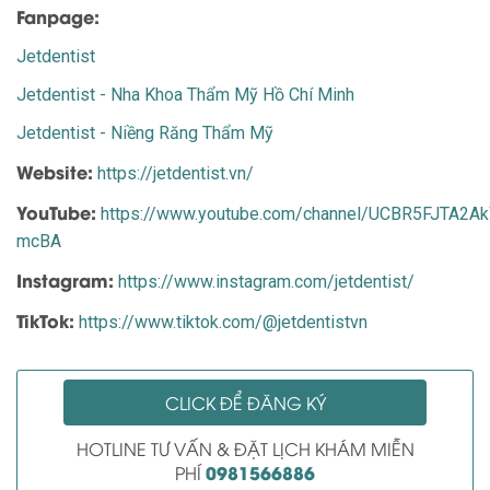
Fanpage:
Jetdentist
Jetdentist - Nha Khoa Thẩm Mỹ Hồ Chí Minh
Jetdentist - Niềng Răng Thẩm Mỹ
Website:
https://jetdentist.vn/
YouTube:
https://www.youtube.com/channel/UCBR5FJTA2
mcBA
Instagram:
https://www.instagram.com/jetdentist/
TikTok:
https://www.tiktok.com/@jetdentistvn
CLICK ĐỂ ĐĂNG KÝ
HOTLINE TƯ VẤN & ĐẶT LỊCH KHÁM MIỄN
0981566886
PHÍ