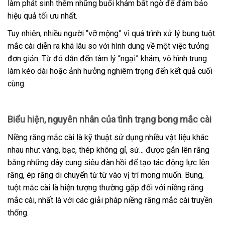
làm phát sinh thêm những buổi khám bất
ngờ để đảm bảo
hiệu quả tối ưu nhất.
Tuy nhiên, nhiều người “vỡ mộng” vì quá trình xử lý bung tuột
mắc cài diễn ra khá lâu so với hình dung về một việc tưởng
đơn giản. Từ đó dẫn đến tâm lý “ngại” khám, vô hình trung
làm kéo dài hoặc ảnh hưởng nghiêm trọng đến kết quả cuối
cùng.
Biểu hiện, nguyên nhân của tình trạng bong mắc cài
Niềng răng mắc cài là kỹ thuật sử dụng nhiều vật liệu khác
nhau như: vàng, bạc, thép không gỉ, sứ... được gắn lên răng
bằng những dây cung siêu đàn hồi để tạo tác động lực lên
răng, ép răng di chuyển từ từ vào vị trí mong muốn. Bung,
tuột mắc cài là hiện tượng thường gặp đối với niềng răng
mắc cài, nhất là với các giải pháp niềng răng mắc cài truyền
thống.