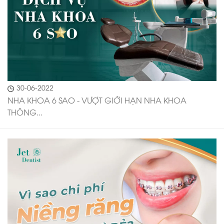
30-06-2022
NHA KHOA 6 SAO - VƯỢT GIỚI HẠN NHA KHOA
THÔNG...