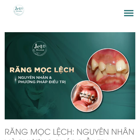
RĂNG MỌC LỆCH: NGUYÊN NHÂN