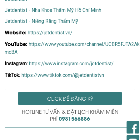
Jetdentist - Nha Khoa Thẩm Mỹ Hồ Chí Minh
Jetdentist - Niềng Răng Thẩm Mỹ
Website:
https://jetdentist.vn/
YouTube:
https://www.youtube.com/channel/UCBR5FJTA2
mcBA
Instagram:
https://www.instagram.com/jetdentist/
TikTok:
https://www.tiktok.com/@jetdentistvn
CLICK ĐỂ ĐĂNG KÝ
HOTLINE TƯ VẤN & ĐẶT LỊCH KHÁM MIỄN
0981566886
PHÍ