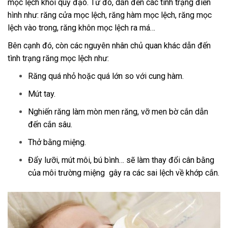
mọc lệch khỏi quỹ đạo. Từ đó, dẫn đến các tình trạng điển
hình như: răng cửa mọc lệch, răng hàm mọc lệch, răng mọc
lệch vào trong, răng khôn mọc lệch ra má…
Bên cạnh đó, còn các nguyên nhân chủ quan khác dẫn đến
tình trạng răng mọc lệch như:
Răng quá nhỏ hoặc quá lớn so với cung hàm.
Mút tay.
Nghiến răng làm mòn men răng, vỡ men bờ cắn dẫn
đến cắn sâu.
Thở bằng miệng.
Đẩy lưỡi, mút môi, bú bình… sẽ làm thay đổi cân bằng
của môi trường miệng gây ra các sai lệch về khớp cắn.