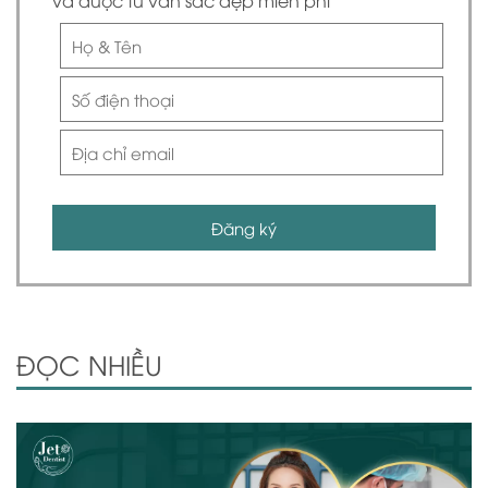
và được tư vấn sắc đẹp miễn phí
Đăng ký
ĐỌC NHIỀU