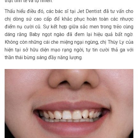
thật tinh tế và tự nhiên.
Thấu hiểu điều đó, các bác sĩ tại Jet Dentist đã tư vấn cho
chị dòng sứ cao cấp để khắc phục hoàn toàn các nhược
điểm nụ cười cũ. Sự kết hợp giữa sắc men trong trẻo cùng
dáng răng Baby ngọt ngào đã đem lại hiệu quả bất ngờ.
Không còn những cái che miệng ngại ngùng, chị Thùy Ly của
hiện tại sở hữu diện mạo rạng ngời, tự tin cười thả ga với
thần thái bừng sáng đầy năng lượng.