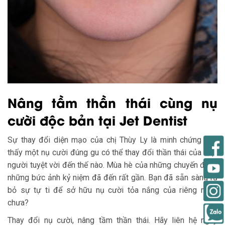
Nâng tầm thần thái cùng nụ
cười độc bản tại Jet Dentist
Sự thay đổi diện mạo của chị Thùy Ly là minh chứng cho
thấy một nụ cười đúng gu có thể thay đổi thần thái của một
người tuyệt vời đến thế nào. Mùa hè của những chuyến đi và
những bức ảnh kỷ niệm đã đến rất gần. Bạn đã sẵn sàng rũ
bỏ sự tự ti để sở hữu nụ cười tỏa nắng của riêng mình
chưa?
Thay đổi nụ cười, nâng tầm thần thái. Hãy liên hệ ngay