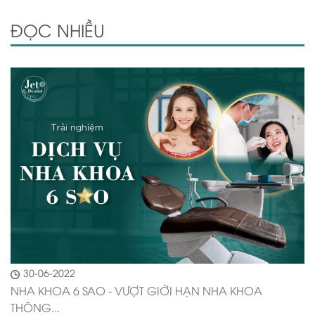
ĐỌC NHIỀU
30-06-2022
NHA KHOA 6 SAO - VƯỢT GIỚI HẠN NHA KHOA
THÔNG...