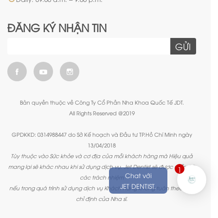
ĐĂNG KÝ NHẬN TIN
GỬI
Bản quyền thuộc về Công Ty Cổ Phần Nha Khoa Quốc Tế JDT.
All Rights Reserved @2019
GPDKKD: 0314988447 do Sở Kế hoạch và Đầu tư TP.Hồ Chí Minh ngày
13/04/2018
Tùy thuộc vào Sức khỏe và cơ địa của mỗi khách hàng mà Hiệu quả
mang lại sẽ khác nhau khi sử dụng dịch vụ. Jet Dentist sẽ được miễn trừ
1
Chat với
các trách nhiệm
JET DENTIST.
nếu trong quá trình sử dụng dịch vụ Khách hàng không tuân theo các
chỉ định của Nha sĩ.