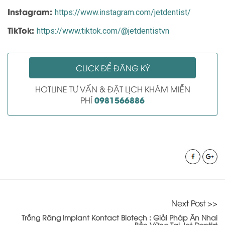
Instagram:
https://www.instagram.com/jetdentist/
TikTok:
https://www.tiktok.com/@jetdentistvn
CLICK ĐỂ ĐĂNG KÝ
HOTLINE TƯ VẤN & ĐẶT LỊCH KHÁM MIỄN
0981566886
PHÍ
Next Post >>
Trồng Răng Implant Kontact Biotech : Giải Pháp Ăn Nhai
Bền Vững Tại Jet Dentist