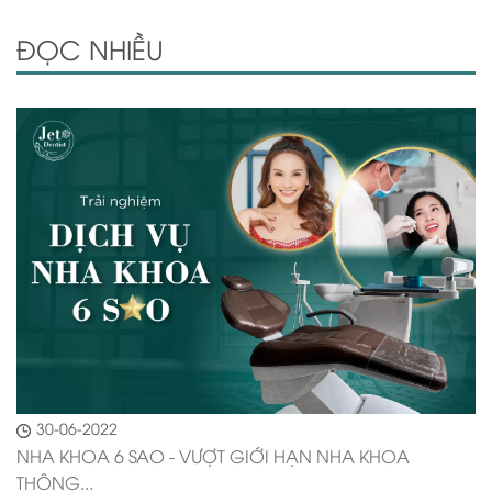
ĐỌC NHIỀU
30-06-2022
NHA KHOA 6 SAO - VƯỢT GIỚI HẠN NHA KHOA
THÔNG...