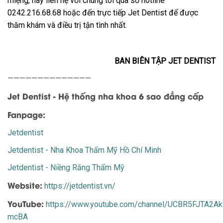
miệng, hãy liên hệ với chúng tôi qua số hotline
0242.216.68.68 hoặc đến trực tiếp Jet Dentist để được
thăm khám và điều trị tận tình nhất.
BAN BIÊN TẬP JET DENTIST
——————————————
Jet Dentist - Hệ thống nha khoa 6 sao đẳng cấp
Fanpage:
Jetdentist
Jetdentist - Nha Khoa Thẩm Mỹ Hồ Chí Minh
Jetdentist - Niềng Răng Thẩm Mỹ
Website:
https://jetdentist.vn/
YouTube:
https://www.youtube.com/channel/UCBR5FJTA2
mcBA