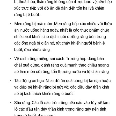
bị thoái hóa, thân răng không còn được bảo vệ nên tiếp
xúc trực tiếp với đồ ăn dễ dẫn đến tổn hại và khiến
răng bị ê buốt.
Men răng bị mài mòn: Men răng tiếp xúc nhiều với thức
ăn, nước uống hàng ngày, nhất là các thực phẩm chứa
nhiều axit khiến cho dịch nuôi dưỡng răng bên trong
các ống ngà bị giãn nở, rút chảy khiến người bệnh ê
buốt, đau nhức răng.
Vệ sinh răng miệng sai cách: Trường hợp dùng bàn
chải quá cứng, đánh răng quá mạnh theo chiều ngang
sẽ làm mòn cổ răng, tổn thương nướu và lộ chân răng.
Tác động cơ học: Nhai đồ ăn quá cứng, bị tai nạn hoặc
va đập sẽ khiến răng bị nứt vỡ, các đầu dây thần kinh
sẽ bị kích thích khiến răng ê buốt.
Sâu răng: Các lỗ sâu trên răng nếu sâu vào tủy sẽ làm
lộ các đầu tận dây thần kinh trong răng gây nên tình
trạng ê buốt, đau nhức.