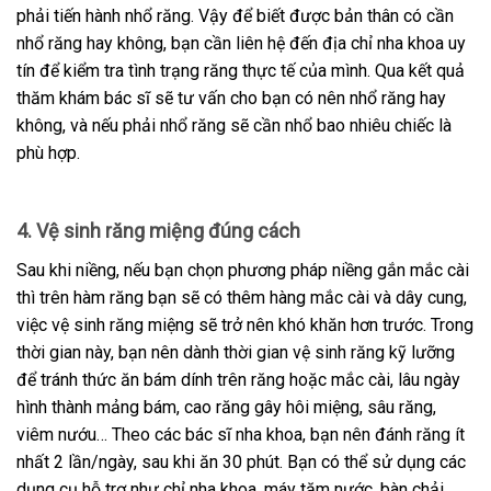
phải tiến hành nhổ răng. Vậy để biết được bản thân có cần
nhổ răng hay không, bạn cần liên hệ đến địa chỉ nha khoa uy
tín để kiểm tra tình trạng răng thực tế của mình. Qua kết quả
thăm khám bác sĩ sẽ tư vấn cho bạn có nên nhổ răng hay
không, và nếu phải nhổ răng sẽ cần nhổ bao nhiêu chiếc là
phù hợp.
4. Vệ sinh răng miệng đúng cách
Sau khi niềng, nếu bạn chọn phương pháp niềng gắn mắc cài
thì trên hàm răng bạn sẽ có thêm hàng mắc cài và dây cung,
việc vệ sinh răng miệng sẽ trở nên khó khăn hơn trước. Trong
thời gian này, bạn nên dành thời gian vệ sinh răng kỹ lưỡng
để tránh thức ăn bám dính trên răng hoặc mắc cài, lâu ngày
hình thành mảng bám, cao răng gây hôi miệng, sâu răng,
viêm nướu… Theo các bác sĩ nha khoa, bạn nên đánh răng ít
nhất 2 lần/ngày, sau khi ăn 30 phút. Bạn có thể sử dụng các
dụng cụ hỗ trợ như chỉ nha khoa, máy tăm nước, bàn chải