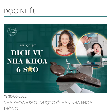
ĐỌC NHIỀU
30-06-2022
NHA KHOA 6 SAO - VƯỢT GIỚI HẠN NHA KHOA
THÔNG...