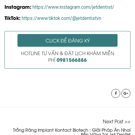
Instagram:
https://www.instagram.com/jetdentist/
TikTok:
https://www.tiktok.com/@jetdentistvn
CLICK ĐỂ ĐĂNG KÝ
HOTLINE TƯ VẤN & ĐẶT LỊCH KHÁM MIỄN
0981566886
PHÍ
Next Post >>
Trồng Răng Implant Kontact Biotech : Giải Pháp Ăn Nhai
Bền Vững Tại Jet Dentist