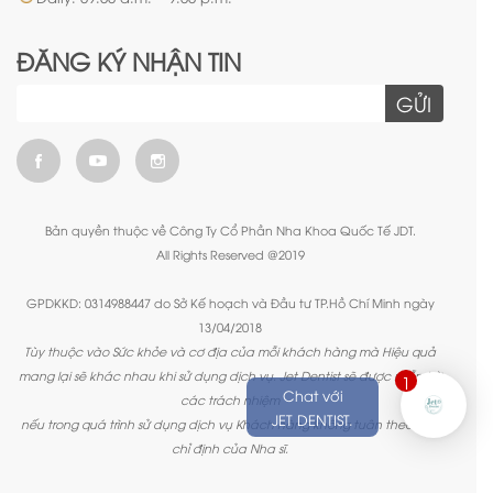
ĐĂNG KÝ NHẬN TIN
GỬI
Bản quyền thuộc về Công Ty Cổ Phần Nha Khoa Quốc Tế JDT.
All Rights Reserved @2019
GPDKKD: 0314988447 do Sở Kế hoạch và Đầu tư TP.Hồ Chí Minh ngày
13/04/2018
Tùy thuộc vào Sức khỏe và cơ địa của mỗi khách hàng mà Hiệu quả
mang lại sẽ khác nhau khi sử dụng dịch vụ. Jet Dentist sẽ được miễn trừ
1
Chat với
các trách nhiệm
JET DENTIST.
nếu trong quá trình sử dụng dịch vụ Khách hàng không tuân theo các
chỉ định của Nha sĩ.