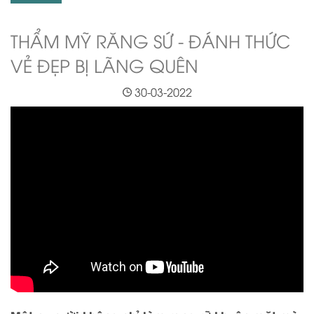
THẨM MỸ RĂNG SỨ - ĐÁNH THỨC
VẺ ĐẸP BỊ LÃNG QUÊN
30-03-2022