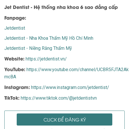
Jet Dentist - Hệ thống nha khoa 6 sao đẳng cấp
Fanpage:
Jetdentist
Jetdentist - Nha Khoa Thẩm Mỹ Hồ Chí Minh
Jetdentist - Niềng Răng Thẩm Mỹ
Website:
https://jetdentist.vn/
YouTube:
https://www.youtube.com/channel/UCBR5FJTA2
mcBA
Instagram:
https://www.instagram.com/jetdentist/
TikTok:
https://www.tiktok.com/@jetdentistvn
CLICK ĐỂ ĐĂNG KÝ