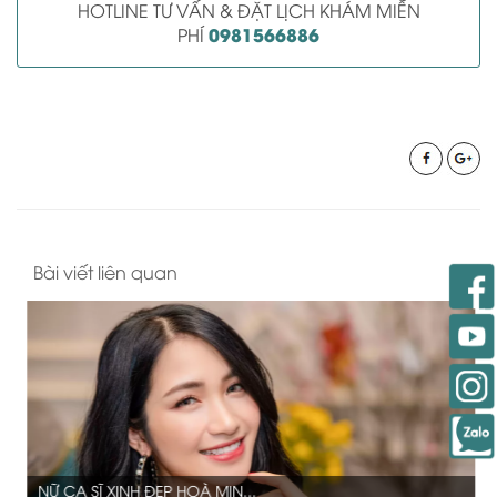
HOTLINE TƯ VẤN & ĐẶT LỊCH KHÁM MIỄN
0981566886
PHÍ
Bài viết liên quan
NỮ CA SĨ XINH ĐẸP HOÀ MIN...