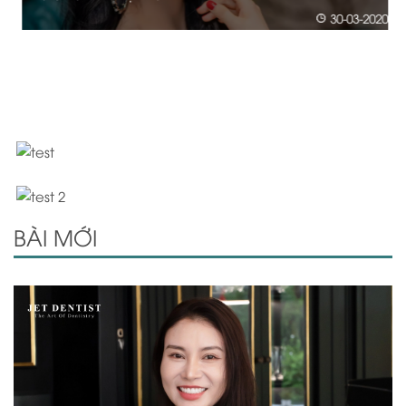
20
30-03-2020
BÀI MỚI