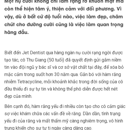
Một nụ cười không chỉ làm rạng rỡ khuôn mặt mà
còn thể hiện tâm ý, thiện cảm với đối phương. Vì
vậy, dù ở bất cứ độ tuổi nào, việc làm đẹp, chăm
chút cho đường cười cũng là việc làm quan trọng
hàng đầu.
Biết đến Jet Dentist qua hàng ngàn nụ cười rạng ngời được
tạo tác, cô Thu Giang (50 tuổi) đã quyết định gửi gắm niềm
tin vào đội ngũ y bác sĩ và cơ sở vật chất tại đây, để xóa bỏ
mặc cảm trong suốt hơn 30 năm qua. Gắn bó với hàm răng
nhiễm Tetracycline, mỗi khoảnh khắc trong đời sống của cô
đều thiếu đi sự tự tin và không thể phô diễn được hết nét
đẹp của mình.
Bên cạnh đó, hàm răng yếu đi nhiều còn tạo cho cô cảm giác
sợ việc khám chữa các vấn đề về răng. Dần dần, tình trạng
yếu đi của răng và mất thẩm mỹ càng nghiêm trọng, vô hình
trung khiến cho sự tự ti ngày càng dâng cao.