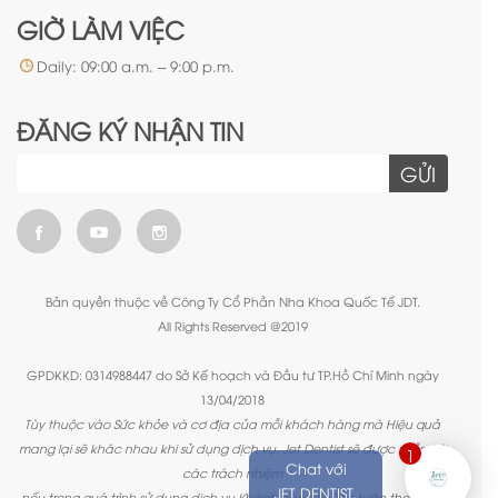
GIỜ LÀM VIỆC
Daily: 09:00 a.m. – 9:00 p.m.
ĐĂNG KÝ NHẬN TIN
GỬI
Bản quyền thuộc về Công Ty Cổ Phần Nha Khoa Quốc Tế JDT.
All Rights Reserved @2019
GPDKKD: 0314988447 do Sở Kế hoạch và Đầu tư TP.Hồ Chí Minh ngày
13/04/2018
Tùy thuộc vào Sức khỏe và cơ địa của mỗi khách hàng mà Hiệu quả
mang lại sẽ khác nhau khi sử dụng dịch vụ. Jet Dentist sẽ được miễn trừ
1
Chat với
các trách nhiệm
JET DENTIST.
nếu trong quá trình sử dụng dịch vụ Khách hàng không tuân theo các