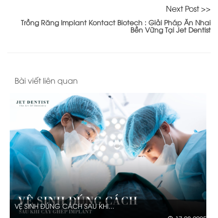
Next Post >>
Trồng Răng Implant Kontact Biotech : Giải Pháp Ăn Nhai
Bền Vững Tại Jet Dentist
Bài viết liên quan
CẤY GHÉP IMPLANT - “GIẢI ...
02-08-